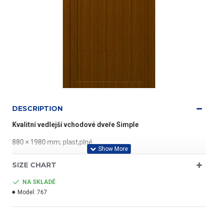
DESCRIPTION
Kvalitní vedlejší vchodové dveře Simple
880 × 1980 mm; plast;plné
Klasický vzhled s praktickým povrchem
SIZE CHART
Velmi dobře izolující
NA SKLADĚ
Model:
767
Odolný hliníkový práh
Vhodné pro bytové i nebytové stavby