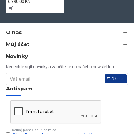
6 990,00 Kč
O nás
Můj účet
Novinky
Nenechte si jít novinky a zapište se do našeho newsletteru
Odeslat
Antispam
Četl(a) jsem a souhlasím se