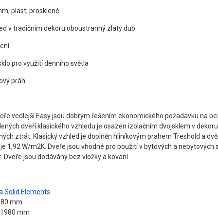
m; plast; prosklené
led v tradičním dekoru oboustranný zlatý dub
ení
sklo pro využití denního světla
kový práh
ře vedlejší Easy jsou dobrým řešením ekonomického požadavku na bezpe
ených dveří klasického vzhledu je osazen izolačním dvojsklem v dekoru 
lných ztrát. Klasický vzhled je doplněn hliníkovým prahem Treshold a d
 je 1,92 W/m2K. Dveře jsou vhodné pro použití v bytových a nebytovýc
. Dveře jsou dodávány bez vložky a kování.
ka
Solid Elements
 980 mm
 1980 mm