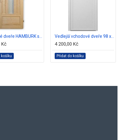
Vchodové dveře HAMBURK smrk
Vedlejší vchodové dveře 98 x 198 sklo, bílé
0 Kč
4 200,00 Kč
24 900
 košíku
Přidat do košíku