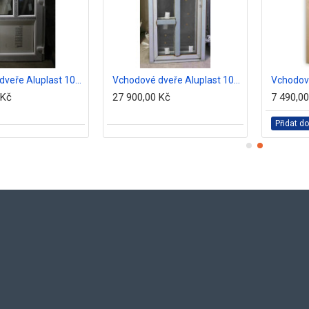
Vchodové dveře Aluplast 100x204 bílé
Vchodové dveře Aluplast 100 x 204 zlatý dub
 Kč
27 900,00 Kč
7 490,0
Přidat do