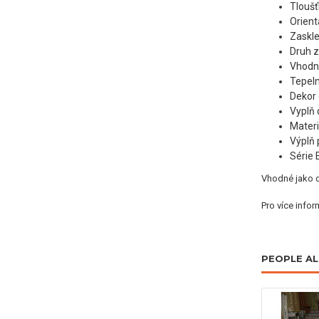
Tlouš
Orient
Zaskle
Druh 
Vhodné
Tepeln
Dekor 
Vyplň 
Materi
Výplň 
Série 
Vhodné jako d
Pro více infor
PEOPLE A