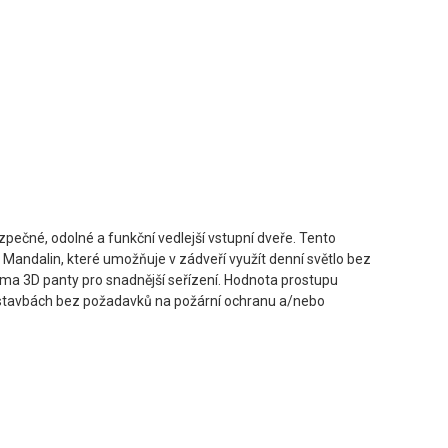
čné, odolné a funkční vedlejší vstupní dveře. Tento
Mandalin, které umožňuje v zádveří využít denní světlo bez
věma 3D panty pro snadnější seřízení. Hodnota prostupu
h stavbách bez požadavků na požární ochranu a/nebo