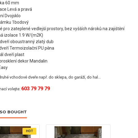
ťka 60 mm
ace Levá a pravá
ní Dvojsklo
zámku 1bodový
 pro zateplené vedlejší prostory, bez vyšších nároků na zajištění
á izolace 1.9 W/(m2K)
dveří oboustranný zlatý dub
dveří Termoizolační PU pěna
ál dveří plast
prosklení dekor Mandalin
Easy
ruhé vchodové dveře např. do sklepa, do garáží, do hal...
603 79 79 79
mací volejte:
LSO BOUGHT
HOT