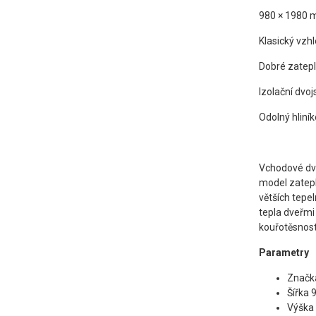
980 × 1980 m
Klasický vzh
Dobré zatepl
Izolační dvoj
Odolný hliní
Vchodové dve
model zatepl
větších tepe
tepla dveřmi
kouřotěsnost
Parametry
Znač
Šířka
Výška