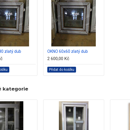
0 zlatý dub
OKNO 60x60 zlatý dub
Kč
2 600,00 Kč
ošíku
Přidat do košíku
é kategorie