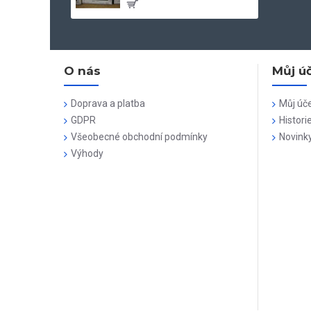
O nás
Můj ú
Doprava a platba
Můj úč
GDPR
Histori
Všeobecné obchodní podmínky
Novink
Výhody