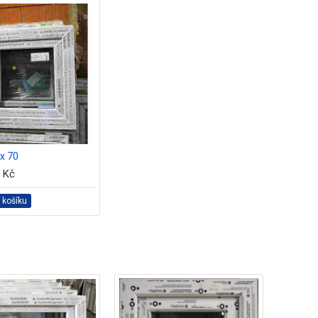
x 70
0 Kč
 košíku