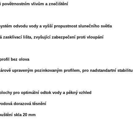
i povětrnostním vlivům a znečištění
 systém odvodu vody a vyšší propustnost slunečního světla
 zasklívací lišta, zvyšující zabezpečení proti vloupání
profil bez olova
žárově upraveným pozinkovaným profilem, pro nadstandartní stabilitu
plochy pro optimální odtok vody a pěkný vzhled
vodová dorazová těsnění
puštění skla 20 mm