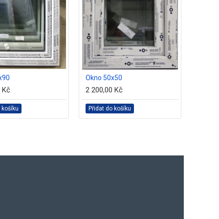
x90
Okno 50x50
Okno 
0 Kč
2 200,00 Kč
3 100,
 košíku
Přidat do košíku
Přidat