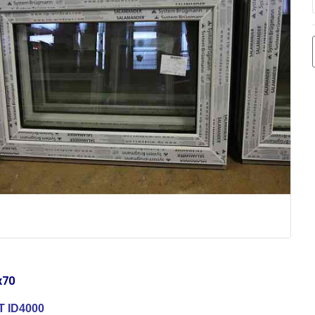
x70
 ID4000