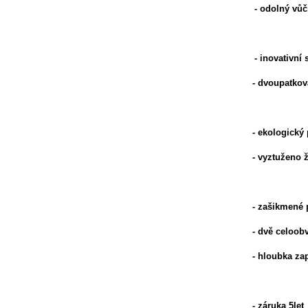
- odolný vůč
- inovativní
- dvoupatková
- ekologický 
- vyztuženo 
- zašikmené 
- dvě celoob
- hloubka za
- záruka 5let