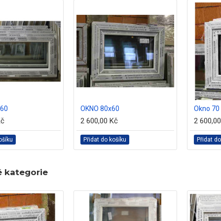
x60
OKNO 80x60
Okno 70 
Kč
2 600,00 Kč
2 600,0
ošíku
Přidat do košíku
Přidat do
é kategorie