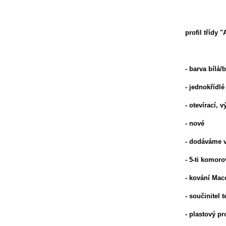
profil třídy "
- barva bílá/b
- jednokřídlé
- otevírací, 
- nové
- dodáváme v
- 5-ti komoro
- kování Mac
- součinitel
- plastový p