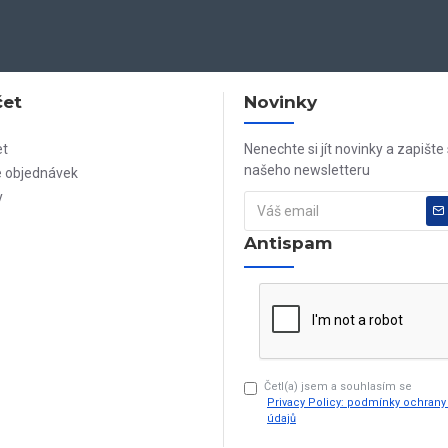
čet
Novinky
et
Nenechte si jít novinky a zapište
našeho newsletteru
e objednávek
y
Antispam
Četl(a) jsem a souhlasím se
Privacy Policy: podmínky ochran
údajů