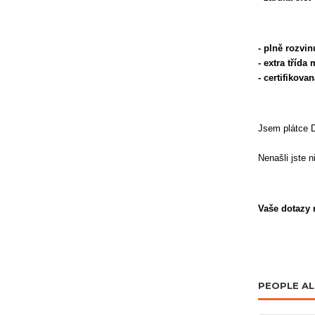
- plně rozvi
- extra třída
- certifikov
Jsem plátce 
Nenašli jste 
Vaše dotazy r
PEOPLE A