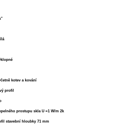
A"
ílá
výklopné
četně kotev a kování
vý profil
o
 tepelného prostupu skla U =1 W/m 2k
rofil stavební hloubky 71 mm