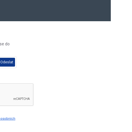
 se do
Odeslat
y osobních