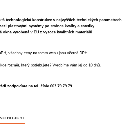
nutá technologická konstrukce v nejvyšších technických parametrech
 mezi plastovými systémy po stránce kvality a estetiky
aná okna vyrobená v EU z vysoce kvalitních materiálů
DPH, všechny ceny na tomto webu jsou včetně DPH.
nikde rozměr, který potřebujete? Vyrobíme vám jej do 10 dnů.
ádi zodpovíme na tel. čísle 603 79 79 79
LSO BOUGHT