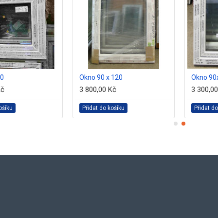
60
Okno 90 x 120
Okno 90
Kč
3 800,00 Kč
3 300,0
ošíku
Přidat do košíku
Přidat do