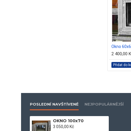
Okno 120x60
Okno 60x
3 100,00 Kč
2 400,00 
íku
Přidat do košíku
Přidat do k
POSLEDNÍ NAVŠTÍVENÉ
NEJPOPULÁRNĚJŠÍ
OKNO 100x70
3 050,00 Kč