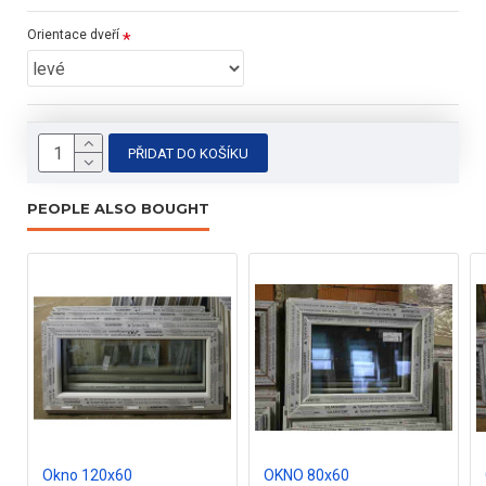
- otevírací, výklopné
Orientace dveří
- nové
- dodáváme včetně kotev a kování
- 5-ti komorový profil
PŘIDAT DO KOŠÍKU
- kování Maco
PEOPLE ALSO BOUGHT
- součinitel tepelného prostupu skla U =1 W/m 2k
- plastový profil stavební hloubky 71 mm
- odolný vůči povětrnostním vlivům a znečištění
- inovativní systém odvodu vody a vyšší propustnost
slunečního světla
- dvoupatková zasklívací lišta, zvyšující zabezpečení proti
vloupání
Okno 120x60
OKNO 80x60