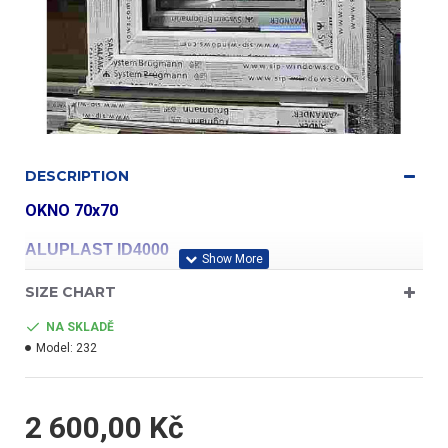
DESCRIPTION
OKNO 70x70
ALUPLAST ID4000
SIZE CHART
profil třídy "A"
NA SKLADĚ
Model:
232
- barva bílá/bílá
2 600,00 Kč
- jednokřídlé