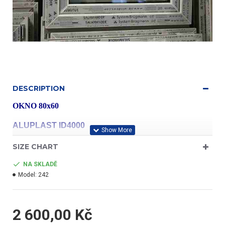
DESCRIPTION
OKNO 80x60
ALUPLAST ID4000
SIZE CHART
profil třídy "A"
NA SKLADĚ
Model:
242
- barva bílá/bílá
2 600,00 Kč
- jednokřídlé