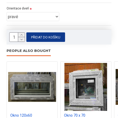
- otevírací, výklopné
Orientace dveří
- nové
- dodáváme včetně kotev a kování
- 5-ti komorový profil
PŘIDAT DO KOŠÍKU
- kování Maco
PEOPLE ALSO BOUGHT
- součinitel tepelného prostupu skla U =1 W/m 2k
- plastový profil stavební hloubky 71 mm
- odolný vůči povětrnostním vlivům a znečištění
- inovativní systém odvodu vody a vyšší propustnost
slunečního světla
- dvoupatková zasklívací lišta, zvyšující zabezpečení proti
vloupání
Okno 120x60
Okno 70 x 70